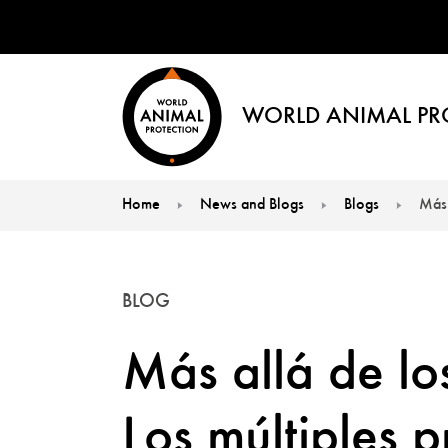
WORLD ANIMAL PR
Home
News and Blogs
Blogs
Más 
You are here:
BLOG
Más allá de l
Los múltiples 