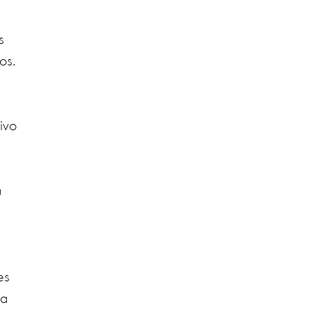
s
os.
ivo
n
es
ta