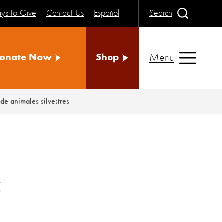
ys to Give
Contact Us
Español
Search
Menu
onate Now
Shop
de animales silvestres
: