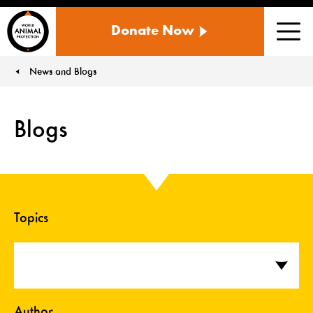
WORLD
Donate Now
ANIMAL
Men
PROTECTION
US
News and Blogs
You are here:
Blogs
Topics
Author