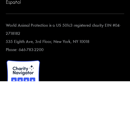
Español
World Animal Protection is a US 501c3 registered charity EIN #04-
2718182
535 Eighth Ave, 3rd Floor, New York, NY 10018
Phone: 646-783-2200