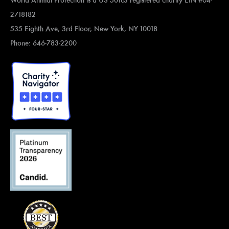
World Animal Protection is a US 501c3 registered charity EIN #04-
2718182
535 Eighth Ave, 3rd Floor, New York, NY 10018
Phone: 646-783-2200