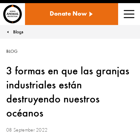
WORLD
Donate Now
ANIMAL
Men
PROTECTION
US
Blogs
You are here:
BLOG
3 formas en que las granjas
industriales están
destruyendo nuestros
océanos
08 September 2022