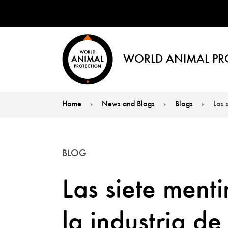
WORLD ANIMAL PR
Home
News and Blogs
Blogs
Las 
You are here:
BLOG
Las siete ment
la industria de