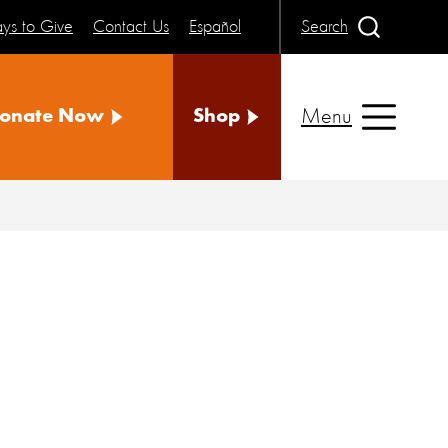
ys to Give
Contact Us
Español
Search
Menu
onate Now
Shop