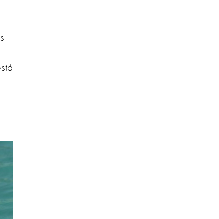
es
está