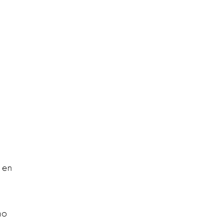
 en
no