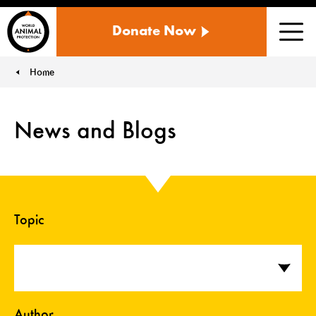
WORLD
Donate Now
ANIMAL
Men
PROTECTION
US
Home
You are here:
News and Blogs
Topic
Author