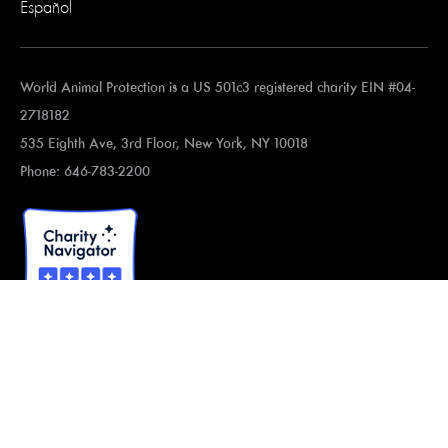
Español
World Animal Protection is a US 501c3 registered charity EIN #04-
2718182
535 Eighth Ave, 3rd Floor, New York, NY 10018
Phone: 646-783-2200